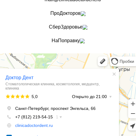
ПроДокторов
СберЗдоровье
НаПоправку