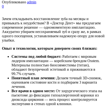
Опубликовано
admin
0
Зачем откладывать восстановление зуба на месяцы и
привыкать к неудобствам? В «Доктор Дент» мы предлагаем
современное решение — одномоментную имплантацию.
Аккуратно убираем несохраняемый зуб и сразу же, в рамках
одного посещения, устанавливаем надежную опору для новой
улыбки.
Опыт и технологии, которым доверяем своих близких:
Системы под любой бюджет:
Работаем с мировым
лидером имплантации — корейским брендом Osstem.
Материалы полностью биосовместимы (титан),
обладают безупречной эстетикой и приживаются в
99.7% случаев.
Понятный план лечения:
Делаем точный 3D-снимок,
оцениваем состояние кости и подбираем 3 варианта
лечения.
Все врачи в одном месте:
От хирургического этапа на
пьезотоме до фиксации гипоаллергенной коронки из
диоксида циркония — весь процесс контролируется
экспертами в стенах одной клиники.