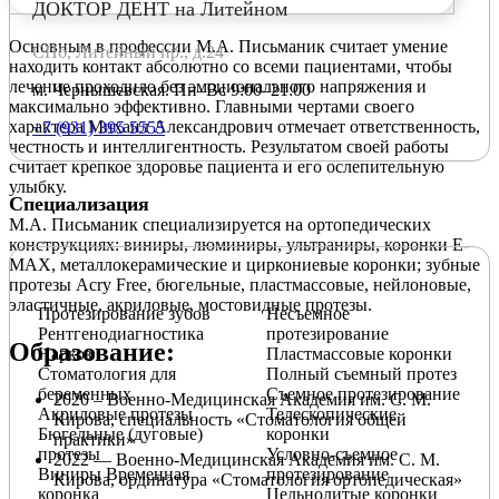
ДОКТОР ДЕНТ на Литейном
Основным в профессии М.А. Письманик считает умение
СПб, Литейный пр., д.24
находить контакт абсолютно со всеми пациентами, чтобы
лечение проходило без эмоционального напряжения и
м. Чернышевская. Пн–Вс 9:00–21:00
максимально эффективно. Главными чертами своего
характера Михаил Александрович отмечает ответственность,
+7 (931) 395 5555
честность и интеллигентность. Результатом своей работы
считает крепкое здоровье пациента и его ослепительную
улыбку.
Специализация
М.А. Письманик специализируется на ортопедических
конструкциях: виниры, люминиры, ультраниры, коронки Е-
МАХ, металлокерамические и циркониевые коронки; зубные
протезы Acry Free, бюгельные, пластмассовые, нейлоновые,
эластичные, акриловые, мостовидные протезы.
Протезирование зубов
Несъемное
Рентгенодиагностика
протезирование
Образование:
Наркоз
Пластмассовые коронки
Стоматология для
Полный съемный протез
беременных
Съемное протезирование
2020 – Военно-Медицинская Академия им. С. М.
Акриловые протезы
Телескопические
Кирова, специальность «Стоматология общей
Бюгельные (дуговые)
коронки
практики»
протезы
Условно-съемное
2022 — Военно-Медицинская Академия им. С. М.
Виниры Временная
протезирование
Кирова, ординатура «Стоматология ортопедическая»
коронка
Цельнолитые коронки