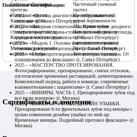
Гибкие нейлоновые
Частичный съемный
Повышение квалификации:
протезы
протез
Иммедиат-протез
Протезирование во
2021 — «Основы диагностики нейромышечной
Каппы для зубов
время беременности
системы» (г. Санкт-Петербург)
Консультация
3D снимок зубов
2022 – «Лазерная стоматология. Применение диодного
стоматолога-ортопеда
Панорамный снимок
лазера в практике врача-стоматолога-хирурга, ортопеда,
Коронки и мостовидные
зубов
пародонтолога и терапевта» (г. Санкт-Петербург)
протезы
(ортопантомограмма)
2023 – «Модуль 1. Основы имплантологического
Металлокерамические
Прицельный снимок
лечения для врачей-ортопедов» (г. Санкт-Петербург)
коронки на зубы
Телерентгенограмма
2025 – «Микропротезирование: виниры, накладки. От
планирования до фиксации» (г. Санкт-Петербург)
2025 – «МАСТЕРСТВО ПРОТЕЗИРОВАНИЯ.
Фотографирование, препарирование, снятие оттисков,
изготовление временных реставраций, цементирование.
Комплексный подход, работа в команде, современные
взаимоотношения с пациентами» (г. Санкт-Петербург)
2025 – «ВИНИРЫ. ЧАСТЬ 1. Препарирование зубов под
все виды виниров» (г. Москва)
Сертификаты и лицензии
2025 – «ВИНИРЫ. ЧАСТЬ 2. ДИЗАЙН УЛЫБКИ.
Препарирование 6-ти фронтальных зубов под виниры с
целью изменения дизайна улыбки по mok-up.
Временные виниры. Подробный протокол фиксации» (г.
Москва)